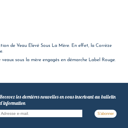
ction de Veau Élevé Sous La Mère. En effet, la Corrèze
e.
de veaux sous la mère engagés en démarche Label Rouge.
Recevez les dernières nouvelles en vous inscrivant au bulletin
d'information
Adresse
S'abonner
e-
mail.