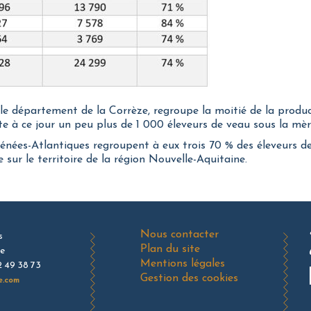
 le département de la Corrèze, regroupe la moitié de la produ
te à ce jour un peu plus de 1 000 éleveurs de veau sous la mèr
énées-Atlantiques regroupent à eux trois 70 % des éleveurs 
sur le territoire de la région Nouvelle-Aquitaine.
Aller
Nous contacter
s
au
Plan du site
de
contenu
Mentions légales
2 49 38 73
Gestion des cookies
e.com